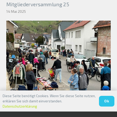
Mitgliederversammlung 25
14 Mai 2025
Baach wird zum Flohmarkt!
Diese Seite benötigt Cookies. Wenn Sie diese Seite nutzen,
Ok
erklären Sie sich damit einverstanden.
31 März 2025
Datenschutzerklärung